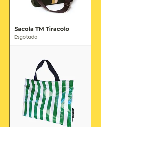
Sacola TM Tiracolo
Esgotado
Sacola Feira GG