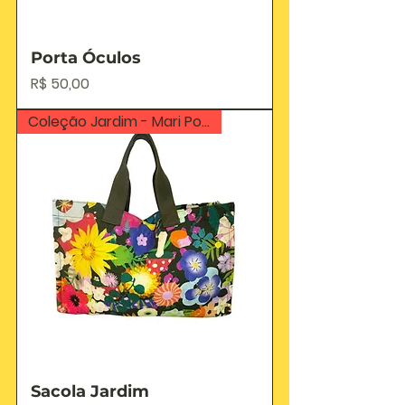
Porta Óculos
Preço
R$ 50,00
Coleção Jardim - Mari Poppovic
Sacola Jardim