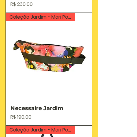
Preço
R$ 230,00
Coleção Jardim - Mari Poppovic
Necessaire Jardim
Preço
R$ 190,00
Coleção Jardim - Mari Poppovic