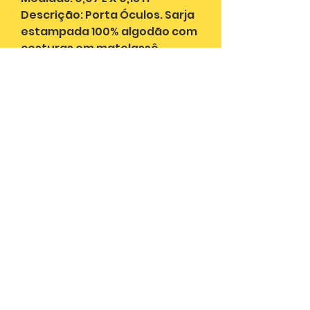
Descrição: Porta Óculos. Sarja
estampada 100% algodão com
costuras em matelassê,
dando um charme ao produto.
Forro em poliéster.
Absolutamente Necessaire Confecções Ltda.
cnpj:
59.475.533
/0001-72
11 3097.8320
11 99158-7358
Rua do Bosque, 901 - Barra Funda
01136-000
– São Paulo – SP
contato@absne.com.br
envio em até 5 dias úteis após pagamento