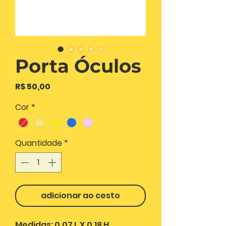
Porta Óculos
Preço
R$ 50,00
Cor
*
Quantidade
*
adicionar ao cesto
Medidas: 0,07 L X 0,18 H